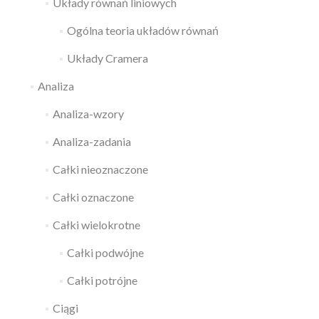
Układy równań liniowych
Ogólna teoria układów równań
Układy Cramera
Analiza
Analiza-wzory
Analiza-zadania
Całki nieoznaczone
Całki oznaczone
Całki wielokrotne
Całki podwójne
Całki potrójne
Ciągi