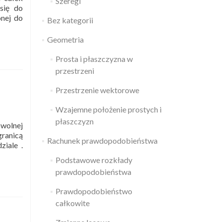
Szeregi
się do
onej do
Bez kategorii
Geometria
Prosta i płaszczyzna w
przestrzeni
Przestrzenie wektorowe
Wzajemne położenie prostych i
płaszczyzn
owolnej
granicą
Rachunek prawdopodobieństwa
ziale .
Podstawowe rozkłady
prawdopodobieństwa
Prawdopodobieństwo
całkowite