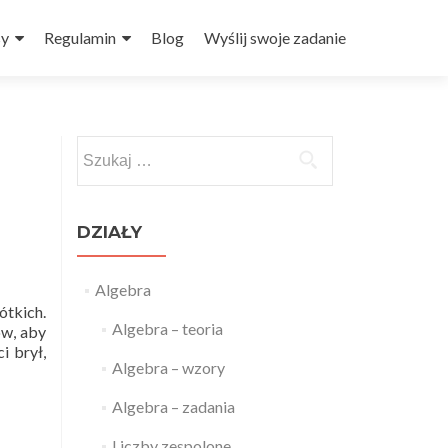
sy
Regulamin
Blog
Wyślij swoje zadanie
Szukaj:
DZIAŁY
Algebra
ótkich.
Algebra – teoria
ów, aby
i brył,
Algebra – wzory
Algebra – zadania
Liczby zespolone