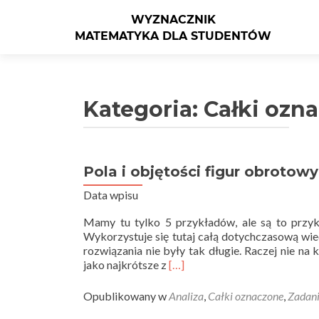
Kategoria: Całki ozn
Pola i objętości figur obrotow
Data wpisu
Mamy tu tylko 5 przykładów, ale są to przyk
Wykorzystuje się tutaj całą dotychczasową w
rozwiązania nie były tak długie. Raczej nie na k
Read
jako najkrótsze z
[…]
more
about
Opublikowany w
Analiza
,
Całki oznaczone
,
Zadan
Pola