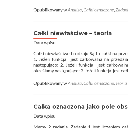
more
about
Opublikowany w
Analiza
,
Całki oznaczone
,
Zadan
Całki
niewłaściwe
–
zadania
Całki niewłaściwe – teoria
Data wpisu
Całki niewłaściwe I rodzaju Są to całki na prz
1. Jeżeli funkcja jest całkowalna na przedzi
następująco: 2. Jeżeli funkcja jest całkowaln
określamy następująco: 3. Jeżeli funkcja jest c
Opublikowany w
Analiza
,
Całki oznaczone
,
Teoria
Całka oznaczona jako pole obs
Data wpisu
Mamy 2 zadania. Zadanie 1 jest liczeniem cał