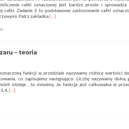
obliczenie całki oznaczonej jest bardzo proste i sprowadza 
nej całki. Zadanie 2 to podstawowe zastosowanie całki oznacz
Read
krzywymi. Patrz zakładka
[…]
more
about
ia
Całka
oznaczona
jako
pole
aru – teoria
obszaru
–
zadania
ą oznaczoną funkcji w przedziale nazywamy różnicę wartości d
łkowania, co zapisujemy następująco: Liczbę nazywamy dolną 
eżeli istnieje , to mówimy, że funkcja jest całkowalna w przed
Read
3. 4.
[…]
more
about
Całka
oznaczona
jako
pole