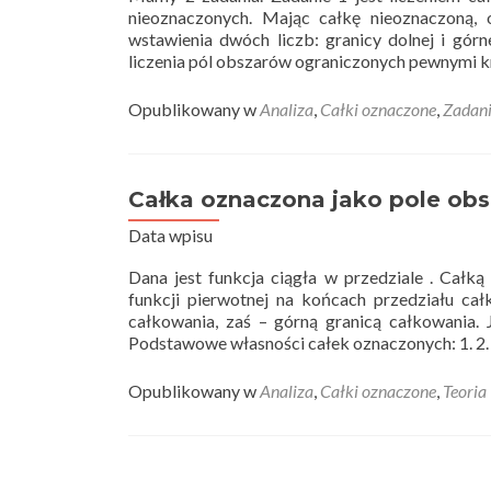
nieoznaczonych. Mając całkę nieoznaczoną, 
wstawienia dwóch liczb: granicy dolnej i gór
liczenia pól obszarów ograniczonych pewnymi 
Opublikowany w
Analiza
,
Całki oznaczone
,
Zadan
Całka oznaczona jako pole obsz
Data wpisu
Dana jest funkcja ciągła w przedziale . Całk
funkcji pierwotnej na końcach przedziału ca
całkowania, zaś – górną granicą całkowania. J
Podstawowe własności całek oznaczonych: 1. 2. 
Opublikowany w
Analiza
,
Całki oznaczone
,
Teoria