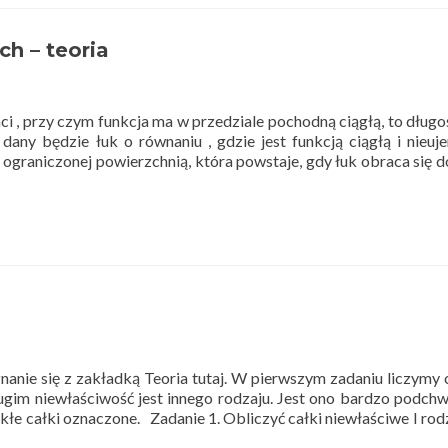
ch – teoria
i , przy czym funkcja ma w przedziale pochodną ciągłą, to długo
ny będzie łuk o równaniu , gdzie jest funkcją ciągłą i nieu
ograniczonej powierzchnią, która powstaje, gdy łuk obraca się 
anie się z zakładką Teoria tutaj. W pierwszym zadaniu liczymy 
ugim niewłaściwość jest innego rodzaju. Jest ono bardzo podchw
łe całki oznaczone. Zadanie 1. Obliczyć całki niewłaściwe I rodz