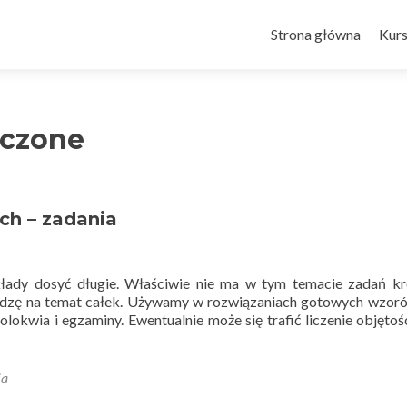
Przejdź do treści
Strona główna
Kur
aczone
ych – zadania
łady dosyć długie. Właściwie nie ma w tym temacie zadań kr
iedzę na temat całek. Używamy w rozwiązaniach gotowych wzor
olokwia i egzaminy. Ewentualnie może się trafić liczenie objętośc
ia