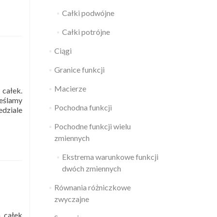
Całki podwójne
Całki potrójne
Ciągi
Granice funkcji
Macierze
 całek.
reślamy
Pochodna funkcji
edziale
Pochodne funkcji wielu
zmiennych
Ekstrema warunkowe funkcji
dwóch zmiennych
Równania różniczkowe
zwyczajne
a całek