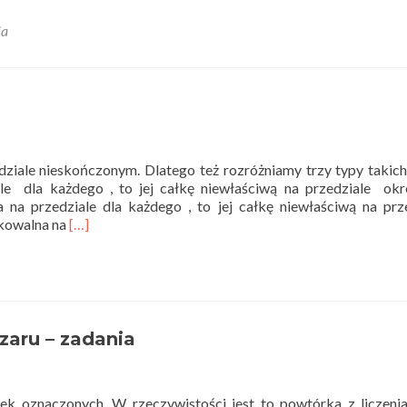
ia
edziale nieskończonym. Dlatego też rozróżniamy trzy typy takich
ale dla każdego , to jej całkę niewłaściwą na przedziale ok
a na przedziale dla każdego , to jej całkę niewłaściwą na prz
Read
ałkowalna na
[…]
more
about
Całki
niewłaściwe
–
teoria
zaru – zadania
ek oznaczonych. W rzeczywistości jest to powtórka z liczeni