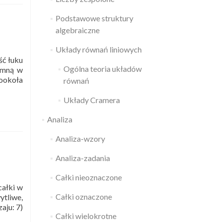
Podstawowe struktury
algebraiczne
Układy równań liniowych
ść łuku
Ogólna teoria układów
jemną w
dookoła
równań
Układy Cramera
Analiza
Analiza-wzory
Analiza-zadania
Całki nieoznaczone
całki w
Całki oznaczone
ytliwe,
aju: 7)
Całki wielokrotne