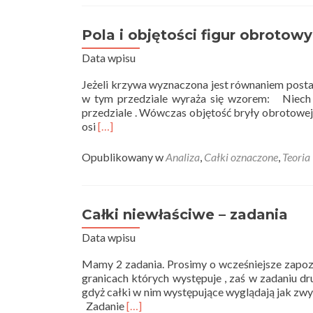
i
objętości
figur
Pola i objętości figur obrotowy
obrotowych
Data wpisu
–
zadania
Jeżeli krzywa wyznaczona jest równaniem postac
w tym przedziale wyraża się wzorem: Niech da
przedziale . Wówczas objętość bryły obrotowej 
Read
osi
[…]
more
about
Opublikowany w
Analiza
,
Całki oznaczone
,
Teoria
Pola
i
objętości
figur
Całki niewłaściwe – zadania
obrotowych
Data wpisu
–
teoria
Mamy 2 zadania. Prosimy o wcześniejsze zapozn
granicach których występuje , zaś w zadaniu dr
gdyż całki w nim występujące wyglądają jak zwyk
Read
Zadanie
[…]