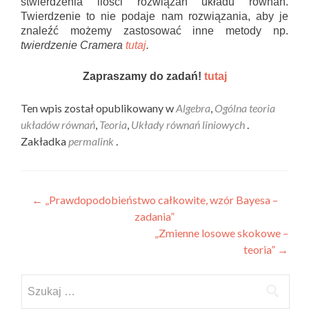
stwierdzenia ilości rozwiązań układu równań.
Twierdzenie to nie podaje nam rozwiązania, aby je
znaleźć możemy zastosować inne metody np.
twierdzenie Cramera
tutaj
.
Zapraszamy do zadań!
tutaj
Ten wpis został opublikowany w
Algebra
,
Ogólna teoria
układów równań
,
Teoria
,
Układy równań liniowych
.
Zakładka
permalink
.
Nawigacja wpisu
←
„Prawdopodobieństwo całkowite, wzór Bayesa –
zadania”
„Zmienne losowe skokowe –
teoria”
→
Szukaj: