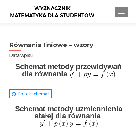
PRZEŁ
Równania liniowe – wzory
Data wpisu
Schemat metody przewidywań
dla równania
Pokaż schemat
1)
Rozwiązujemy równanie jednorodne
.
Jest to zawsze równanie o rozdzielonych zmiennych.
Schemat metody uzmiennienia
Otrzymujemy rozwiązanie ogólne równania
stałej dla równania
jednorodnego
.
2)
Znajdujemy rozwiązanie szczególne
metodą
przewidywań. W tym celu wykorzystujemy poniższą