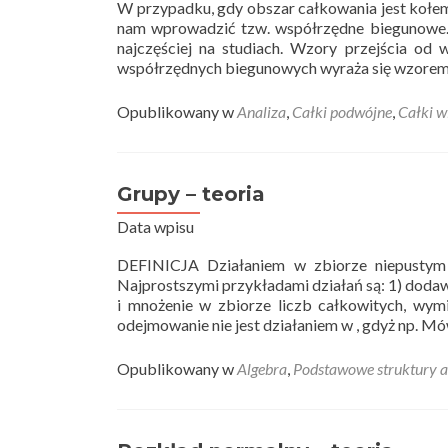
W przypadku, gdy obszar całkowania jest kołem,
nam wprowadzić tzw. współrzędne biegunowe. M
najczęściej na studiach. Wzory przejścia o
współrzędnych biegunowych wyraża się wzorem
Opublikowany w
Analiza
,
Całki podwójne
,
Całki w
Grupy – teoria
Data wpisu
DEFINICJA Działaniem w zbiorze niepustym
Najprostszymi przykładami działań są: 1) dodaw
i mnożenie w zbiorze liczb całkowitych, wymi
odejmowanie nie jest działaniem w , gdyż np. M
Opublikowany w
Algebra
,
Podstawowe struktury a