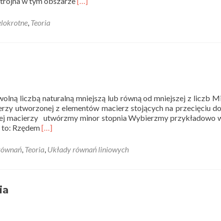
Read
otrójna w tym obszarze
[…]
more
about
elokrotne
,
Teoria
Całki
potrójne
bez
współrzędnych
sferycznych
–
teoria
lną liczbą naturalną mniejszą lub równą od mniejszej z liczb 
zy utworzonej z elementów macierz stojących na przecięciu d
nej macierzy utwórzmy minor stopnia Wybierzmy przykładowo 
Read
 to: Rzędem
[…]
more
about
 równań
,
Teoria
,
Układy równań liniowych
Rząd
macierzy
–
teoria
ia