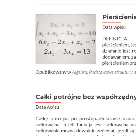
Ci
–
te
Pierścienie
Data wpisu
DEFINICJA Zb
pierścieniem, j
działanie jest 
dodawaniem, za
pierścieniem prz
Opublikowany w
Algebra
,
Podstawowe struktury a
Całki potrójne bez współrzędny
Data wpisu
Całkę potrójną po prostopadłościanie oznac
całkowalna. Jeżeli funkcja jest całkowalna n
całkowania można dowolnie zmieniać, jeżeli są 