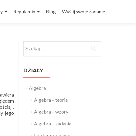
sy
Regulamin
Blog
Wyślij swoje zadanie
Szukaj:
DZIAŁY
Algebra
zawiera
Algebra – teoria
zględem
ością ,
Algebra – wzory
dy jego
Algebra – zadania
Liczby zespolone