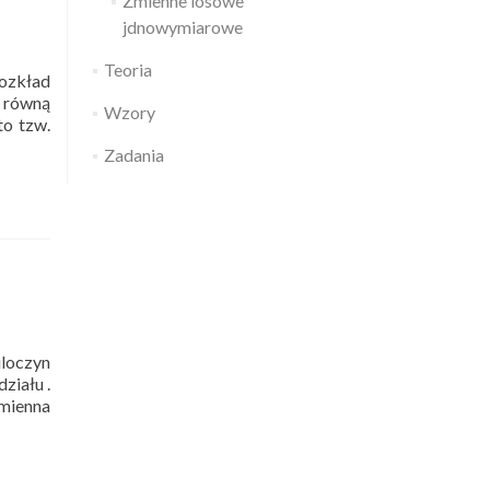
Zmienne losowe
jdnowymiarowe
Teoria
Rozkład
ą równą
Wzory
to tzw.
Zadania
iloczyn
ziału .
Zmienna