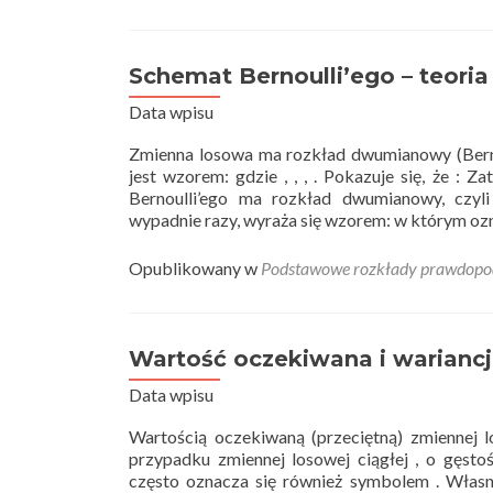
Rozkład
Poissona
–
teoria
Schemat Bernoulli’ego – teoria
Data wpisu
Zmienna losowa ma rozkład dwumianowy (Bernou
jest wzorem: gdzie , , , . Pokazuje się, że 
Bernoulli’ego ma rozkład dwumianowy, czyl
wypadnie razy, wyraża się wzorem: w którym 
Opublikowany w
Podstawowe rozkłady prawdopo
Wartość oczekiwana i wariancj
Data wpisu
Wartością oczekiwaną (przeciętną) zmiennej 
przypadku zmiennej losowej ciągłej , o gęst
często oznacza się również symbolem . Własnoś