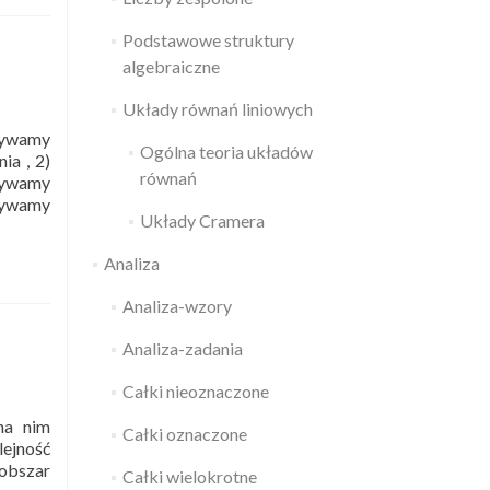
Podstawowe struktury
algebraiczne
Układy równań liniowych
zywamy
Ogólna teoria układów
ia , 2)
równań
azywamy
azywamy
Układy Cramera
Analiza
e
Analiza-wzory
Analiza-zadania
Całki nieoznaczone
na nim
Całki oznaczone
lejność
 obszar
Całki wielokrotne