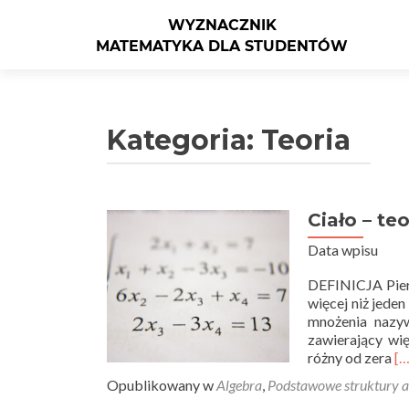
Kategoria: Teoria
Ciało – teo
Nawigacja po wpisach
Data wpisu
DEFINICJA Pierś
więcej niż jede
mnożenia nazyw
zawierający wię
R
różny od zera
[…
m
Opublikowany w
Algebra
,
Podstawowe struktury a
ab