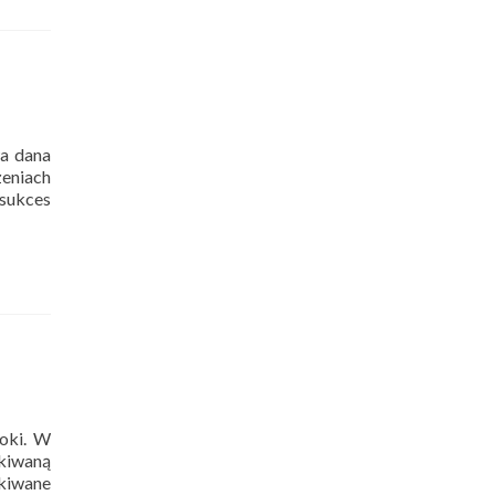
wa dana
zeniach
sukces
koki. W
ekiwaną
ekiwane