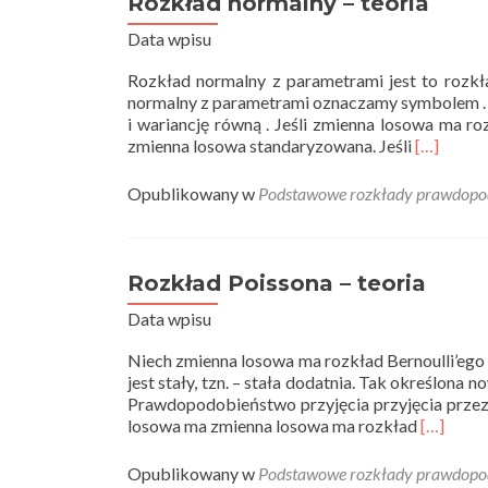
Rozkład normalny – teoria
Data wpisu
Rozkład normalny z parametrami jest to rozk
normalny z parametrami oznaczamy symbolem .
i wariancję równą . Jeśli zmienna losowa ma ro
Read
zmienna losowa standaryzowana. Jeśli
[…]
more
about
Opublikowany w
Podstawowe rozkłady prawdopo
Rozkład
normalny
–
teoria
Rozkład Poissona – teoria
Data wpisu
Niech zmienna losowa ma rozkład Bernoulli’ego 
jest stały, tzn. – stała dodatnia. Tak określona
Prawdopodobieństwo przyjęcia przyjęcia przez 
Read
losowa ma zmienna losowa ma rozkład
[…]
more
about
Opublikowany w
Podstawowe rozkłady prawdopo