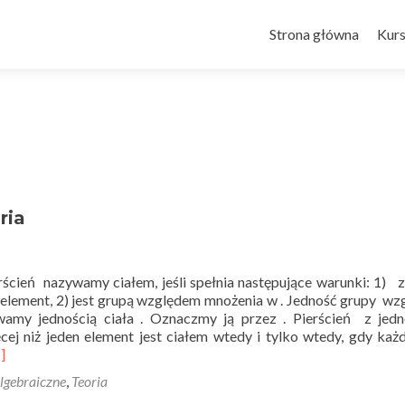
Przejdź do treści
Strona główna
Kur
ria
cień nazywamy ciałem, jeśli spełnia następujące warunki: 1) 
n element, 2) jest grupą względem mnożenia w . Jedność grupy w
amy jednością ciała . Oznaczmy ją przez . Pierścień z jedn
cej niż jeden element jest ciałem wtedy i tylko wtedy, gdy każ
ead
]
ore
lgebraiczne
,
Teoria
out