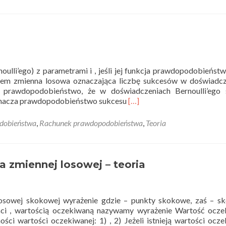
lli’ego) z parametrami i , jeśli jej funkcja prawdopodobieńst
: Zatem zmienna losowa oznaczająca liczbę sukcesów w doświadc
i prawdopodobieństwo, że w doświadczeniach Bernoulli’ego 
Read
oznacza prawdopodobieństwo sukcesu
[…]
more
about
dobieństwa
,
Rachunek prawdopodobieństwa
,
Teoria
Schemat
Bernoulli’ego
–
teoria
a zmiennej losowej – teoria
losowej skokowej wyrażenie gdzie – punkty skokowe, zaś – s
ości , wartością oczekiwaną nazywamy wyrażenie Wartość ocz
ci wartości oczekiwanej: 1) , 2) Jeżeli istnieją wartości ocz