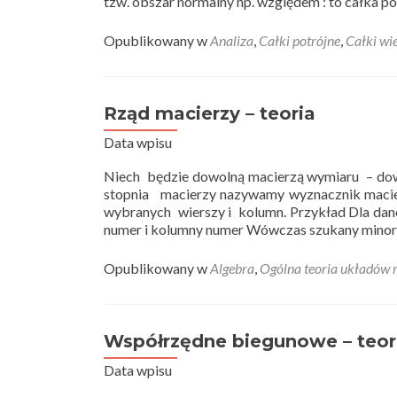
tzw. obszar normalny np. względem : to całka p
Opublikowany w
Analiza
,
Całki potrójne
,
Całki wi
Rząd macierzy – teoria
Data wpisu
Niech będzie dowolną macierzą wymiaru – dowo
stopnia macierzy nazywamy wyznacznik macier
wybranych wierszy i kolumn. Przykład Dla da
numer i kolumny numer Wówczas szukany minor
Opublikowany w
Algebra
,
Ogólna teoria układów
Współrzędne biegunowe – teor
Data wpisu