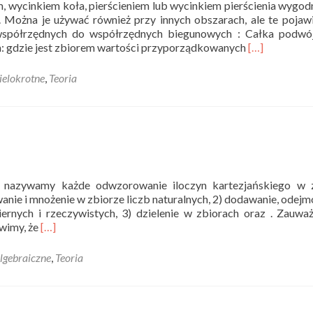
 wycinkiem koła, pierścieniem lub wycinkiem pierścienia wygodn
ożna je używać również przy innych obszarach, ale te pojawi
d współrzędnych do współrzędnych biegunowych : Całka podwó
Read
: gdzie jest zbiorem wartości przyporządkowanych
[…]
more
about
ielokrotne
,
Teoria
Współrzędne
biegunowe
–
teoria
 nazywamy każde odwzorowanie iloczyn kartezjańskiego w z
anie i mnożenie w zbiorze liczb naturalnych, 2) dodawanie, odej
ernych i rzeczywistych, 3) dzielenie w zbiorach oraz . Zauwa
Read
ówimy, że
[…]
more
about
lgebraiczne
,
Teoria
Grupy
–
teoria