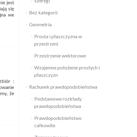
Szeregi
ie jest
ają się
Bez kategorii
jna we
Geometria
Prosta i płaszczyzna w
przestrzeni
Przestrzenie wektorowe
Wzajemne położenie prostych i
płaszczyzn
biór :
Rachunek prawdopodobieństwa
mowanie
żmy, że
Podstawowe rozkłady
prawdopodobieństwa
Prawdopodobieństwo
całkowite