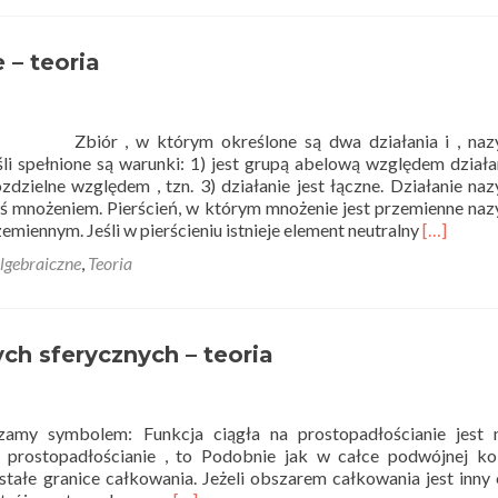
ało
oria
 – teoria
iór , w którym określone są dwa działania i , na
eśli spełnione są warunki: 1) jest grupą abelową względem działan
rozdzielne względem , tzn. 3) działanie jest łączne. Działanie n
ś mnożeniem. Pierścień, w którym mnożenie jest przemienne n
Read
emiennym. Jeśli w pierścieniu istnieje element neutralny
[…]
more
lgebraiczne
,
Teoria
about
Pierścieni
–
teoria
ch sferycznych – teoria
zamy symbolem: Funkcja ciągła na prostopadłościanie jest 
a prostopadłościanie , to Podobnie jak w całce podwójnej ko
stałe granice całkowania. Jeżeli obszarem całkowania jest inny