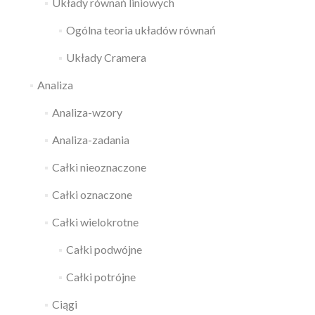
Układy równań liniowych
Ogólna teoria układów równań
Układy Cramera
Analiza
Analiza-wzory
Analiza-zadania
Całki nieoznaczone
Całki oznaczone
Całki wielokrotne
Całki podwójne
Całki potrójne
Ciągi