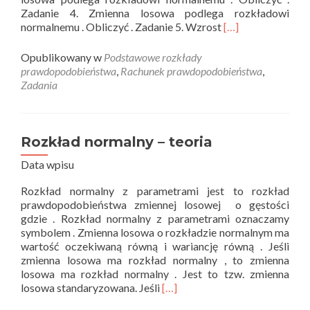
Zadanie 4. Zmienna losowa podlega rozkładowi
Read
normalnemu . Obliczyć . Zadanie 5. Wzrost
[…]
more
about
Opublikowany w
Podstawowe rozkłady
Rozkład
prawdopodobieństwa
,
Rachunek prawdopodobieństwa
,
normalny
Zadania
–
zadania
Rozkład normalny – teoria
Data wpisu
Rozkład normalny z parametrami jest to rozkład
prawdopodobieństwa zmiennej losowej o gęstości
gdzie . Rozkład normalny z parametrami oznaczamy
symbolem . Zmienna losowa o rozkładzie normalnym ma
wartość oczekiwaną równą i wariancję równą . Jeśli
zmienna losowa ma rozkład normalny , to zmienna
losowa ma rozkład normalny . Jest to tzw. zmienna
Read
losowa standaryzowana. Jeśli
[…]
more