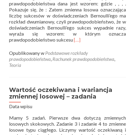
prawdopodobieństwa dana jest wzorem: gdzie , , , .
Pokazuje się, że : Zatem zmienna losowa oznaczająca
liczbę sukcesów w doświadczeniach Bernoulli’ego ma
rozkład dwumianowy, czyli prawdopodobieństwo, że w
doświadczeniach Bernoulli’ego sukces wypadnie razy,
wyraża się wzorem: w którym oznacza
Read
prawdopodobieństwo sukcesu
[…]
more
about
Opublikowany w
Podstawowe rozkłady
Schemat
prawdopodobieństwa
,
Rachunek prawdopodobieństwa
,
Bernoulli’ego
Teoria
–
teoria
Wartość oczekiwana i wariancja
zmiennej losowej – zadania
Data wpisu
Mamy 5 zadań. Pierwsze dwa dotyczą zmiennych
losowych skokowych. Zadanie 3 i zadanie 4 to zmienne
losowe typu ciągłego. Liczymy wartość oczekiwaną i