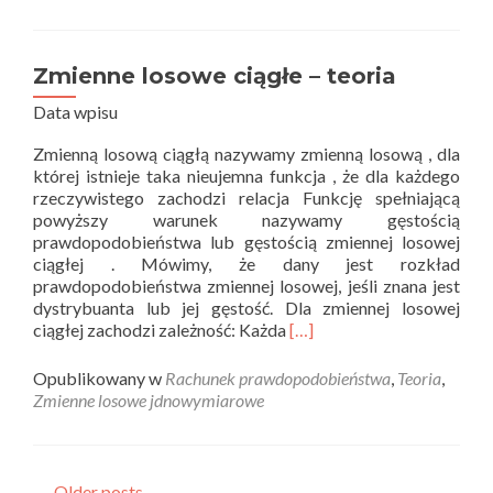
losowe
ciągłe
–
zadania
Zmienne losowe ciągłe – teoria
Data wpisu
Zmienną losową ciągłą nazywamy zmienną losową , dla
której istnieje taka nieujemna funkcja , że dla każdego
rzeczywistego zachodzi relacja Funkcję spełniającą
powyższy warunek nazywamy gęstością
prawdopodobieństwa lub gęstością zmiennej losowej
ciągłej . Mówimy, że dany jest rozkład
prawdopodobieństwa zmiennej losowej, jeśli znana jest
dystrybuanta lub jej gęstość. Dla zmiennej losowej
Read
ciągłej zachodzi zależność: Każda
[…]
more
about
Opublikowany w
Rachunek prawdopodobieństwa
,
Teoria
,
Zmienne
Zmienne losowe jdnowymiarowe
losowe
ciągłe
–
teoria
←
Older posts