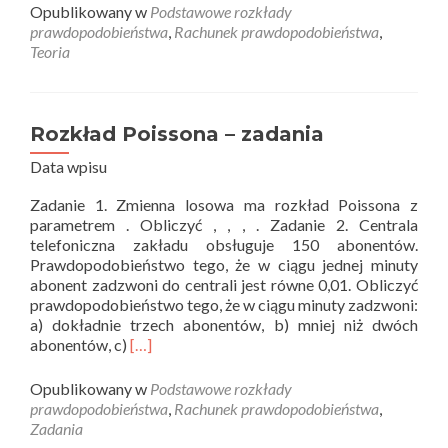
about
Opublikowany w
Podstawowe rozkłady
Rozkład
prawdopodobieństwa
,
Rachunek prawdopodobieństwa
,
normalny
Teoria
–
teoria
Rozkład Poissona – zadania
Data wpisu
Zadanie 1. Zmienna losowa ma rozkład Poissona z
parametrem . Obliczyć , , , . Zadanie 2. Centrala
telefoniczna zakładu obsługuje 150 abonentów.
Prawdopodobieństwo tego, że w ciągu jednej minuty
abonent zadzwoni do centrali jest równe 0,01. Obliczyć
prawdopodobieństwo tego, że w ciągu minuty zadzwoni:
a) dokładnie trzech abonentów, b) mniej niż dwóch
Read
abonentów, c)
[…]
more
about
Opublikowany w
Podstawowe rozkłady
Rozkład
prawdopodobieństwa
,
Rachunek prawdopodobieństwa
,
Poissona
Zadania
–