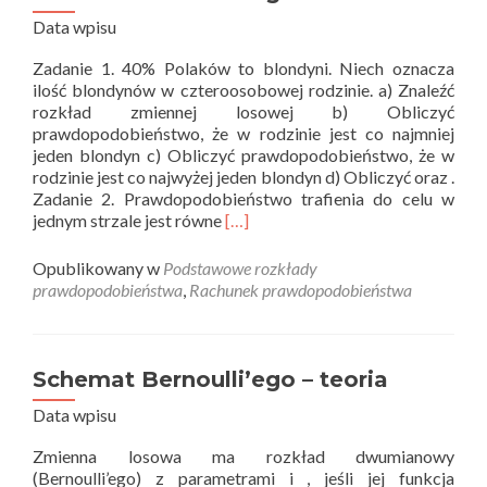
Data wpisu
Zadanie 1. 40% Polaków to blondyni. Niech oznacza
ilość blondynów w czteroosobowej rodzinie. a) Znaleźć
rozkład zmiennej losowej b) Obliczyć
prawdopodobieństwo, że w rodzinie jest co najmniej
jeden blondyn c) Obliczyć prawdopodobieństwo, że w
rodzinie jest co najwyżej jeden blondyn d) Obliczyć oraz .
Zadanie 2. Prawdopodobieństwo trafienia do celu w
Read
jednym strzale jest równe
[…]
more
about
Opublikowany w
Podstawowe rozkłady
Schemat
prawdopodobieństwa
,
Rachunek prawdopodobieństwa
Bernoulli’ego
–
zadania
Schemat Bernoulli’ego – teoria
Data wpisu
Zmienna losowa ma rozkład dwumianowy
(Bernoulli’ego) z parametrami i , jeśli jej funkcja