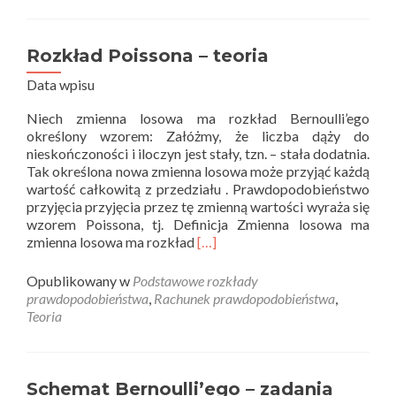
zadania
Rozkład Poissona – teoria
Data wpisu
Niech zmienna losowa ma rozkład Bernoulli’ego
określony wzorem: Załóżmy, że liczba dąży do
nieskończoności i iloczyn jest stały, tzn. – stała dodatnia.
Tak określona nowa zmienna losowa może przyjąć każdą
wartość całkowitą z przedziału . Prawdopodobieństwo
przyjęcia przyjęcia przez tę zmienną wartości wyraża się
wzorem Poissona, tj. Definicja Zmienna losowa ma
Read
zmienna losowa ma rozkład
[…]
more
about
Opublikowany w
Podstawowe rozkłady
Rozkład
prawdopodobieństwa
,
Rachunek prawdopodobieństwa
,
Poissona
Teoria
–
teoria
Schemat Bernoulli’ego – zadania