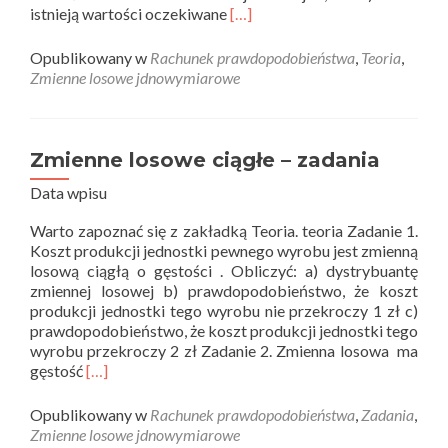
Read
istnieją wartości oczekiwane
[…]
more
about
Opublikowany w
Rachunek prawdopodobieństwa
,
Teoria
,
Wartość
Zmienne losowe jdnowymiarowe
oczekiwana
i
wariancja
zmiennej
Zmienne losowe ciągłe – zadania
losowej
Data wpisu
–
teoria
Warto zapoznać się z zakładką Teoria. teoria Zadanie 1.
Koszt produkcji jednostki pewnego wyrobu jest zmienną
losową ciągłą o gęstości . Obliczyć: a) dystrybuantę
zmiennej losowej b) prawdopodobieństwo, że koszt
produkcji jednostki tego wyrobu nie przekroczy 1 zł c)
prawdopodobieństwo, że koszt produkcji jednostki tego
wyrobu przekroczy 2 zł Zadanie 2. Zmienna losowa ma
Read
gęstość
[…]
more
about
Opublikowany w
Rachunek prawdopodobieństwa
,
Zadania
,
Zmienne
Zmienne losowe jdnowymiarowe