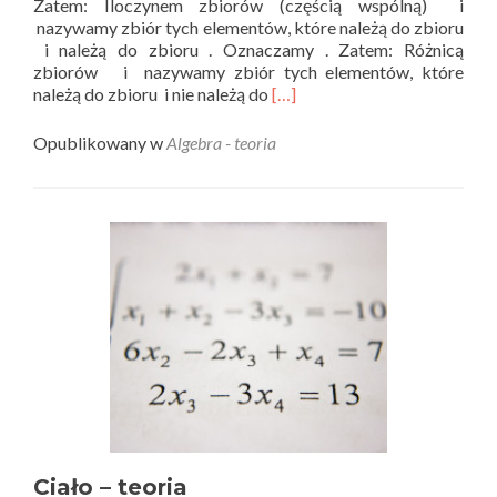
Zatem: Iloczynem zbiorów (częścią wspólną) i
nazywamy zbiór tych elementów, które należą do zbioru
i należą do zbioru . Oznaczamy . Zatem: Różnicą
zbiorów i nazywamy zbiór tych elementów, które
Read
należą do zbioru i nie należą do
[…]
more
about
Opublikowany w
Algebra - teoria
Zbiory
–
teoria
Ciało – teoria