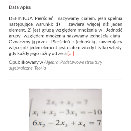
Data wpisu
DEFINICJA Pierścień nazywamy ciałem, jeśli spełnia
następujące warunki: 1) zawiera więcej niż jeden
element, 2) jest grupą względem mnożenia w . Jedność
grupy względem mnożenia nazywamy jednością ciała .
Oznaczmy ją przez . Pierścień z jednością , zawierający
więcej niż jeden element jest ciałem wtedy i tylko wtedy,
Read
gdy każdy jego różny od zera
[…]
more
Opublikowany w
Algebra
,
Podstawowe struktury
about
algebraiczne
,
Teoria
Ciało
–
teoria