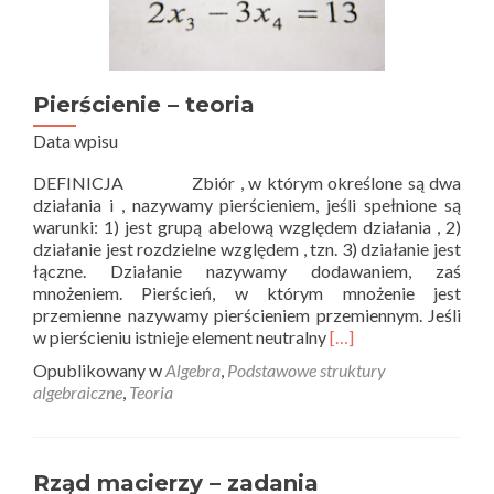
Pierścienie – teoria
Data wpisu
DEFINICJA Zbiór , w którym określone są dwa
działania i , nazywamy pierścieniem, jeśli spełnione są
warunki: 1) jest grupą abelową względem działania , 2)
działanie jest rozdzielne względem , tzn. 3) działanie jest
łączne. Działanie nazywamy dodawaniem, zaś
mnożeniem. Pierścień, w którym mnożenie jest
przemienne nazywamy pierścieniem przemiennym. Jeśli
Read
w pierścieniu istnieje element neutralny
[…]
more
Opublikowany w
Algebra
,
Podstawowe struktury
about
algebraiczne
,
Teoria
Pierścienie
–
teoria
Rząd macierzy – zadania