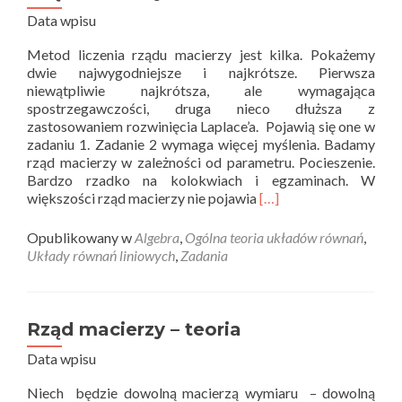
Data wpisu
Metod liczenia rządu macierzy jest kilka. Pokażemy
dwie najwygodniejsze i najkrótsze. Pierwsza
niewątpliwie najkrótsza, ale wymagająca
spostrzegawczości, druga nieco dłuższa z
zastosowaniem rozwinięcia Laplace’a. Pojawią się one w
zadaniu 1. Zadanie 2 wymaga więcej myślenia. Badamy
rząd macierzy w zależności od parametru. Pocieszenie.
Bardzo rzadko na kolokwiach i egzaminach. W
Read
większości rząd macierzy nie pojawia
[…]
more
about
Opublikowany w
Algebra
,
Ogólna teoria układów równań
,
Rząd
Układy równań liniowych
,
Zadania
macierzy
–
zadania
Rząd macierzy – teoria
Data wpisu
Niech będzie dowolną macierzą wymiaru – dowolną