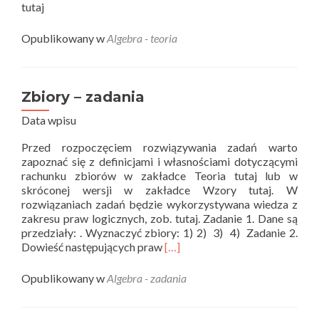
tutaj
Opublikowany w
Algebra - teoria
Zbiory – zadania
Data wpisu
Przed rozpoczęciem rozwiązywania zadań warto
zapoznać się z definicjami i własnościami dotyczącymi
rachunku zbiorów w zakładce Teoria tutaj lub w
skróconej wersji w zakładce Wzory tutaj. W
rozwiązaniach zadań będzie wykorzystywana wiedza z
zakresu praw logicznych, zob. tutaj. Zadanie 1. Dane są
przedziały: . Wyznaczyć zbiory: 1) 2) 3) 4) Zadanie 2.
Read
Dowieść następujących praw
[…]
more
about
Opublikowany w
Algebra - zadania
Zbiory
–
zadania