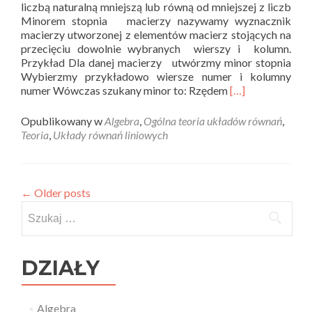
liczbą naturalną mniejszą lub równą od mniejszej z liczb
Minorem stopnia macierzy nazywamy wyznacznik
macierzy utworzonej z elementów macierz stojących na
przecięciu dowolnie wybranych wierszy i kolumn.
Przykład Dla danej macierzy utwórzmy minor stopnia
Wybierzmy przykładowo wiersze numer i kolumny
Read
numer Wówczas szukany minor to: Rzędem
[…]
more
about
Opublikowany w
Algebra
,
Ogólna teoria układów równań
,
Rząd
Teoria
,
Układy równań liniowych
macierzy
–
teoria
←
Older posts
Szukaj:
DZIAŁY
Algebra