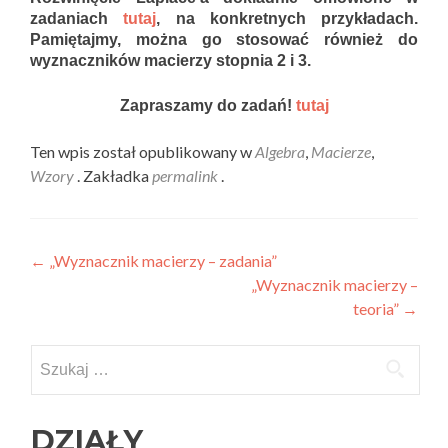
zadaniach
tutaj
, na konkretnych przykładach.
Pamiętajmy, można go stosować również do
wyznaczników macierzy stopnia 2 i 3.
Zapraszamy do zadań!
tutaj
Ten wpis został opublikowany w
Algebra
,
Macierze
,
Wzory
. Zakładka
permalink
.
Nawigacja wpisu
←
„Wyznacznik macierzy – zadania”
„Wyznacznik macierzy –
teoria”
→
Szukaj:
DZIAŁY