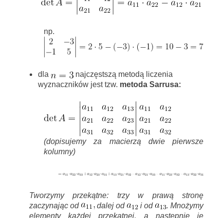
np.
dla
najczęstszą metodą liczenia
wyznaczników jest tzw.
metoda Sarrusa:
(dopisujemy za macierzą dwie pierwsze
kolumny)
Tworzymy przekątne: trzy w prawą stronę
zaczynając od
dalej od
i od
. Mnożymy
elementy każdej przekątnej, a następnie je