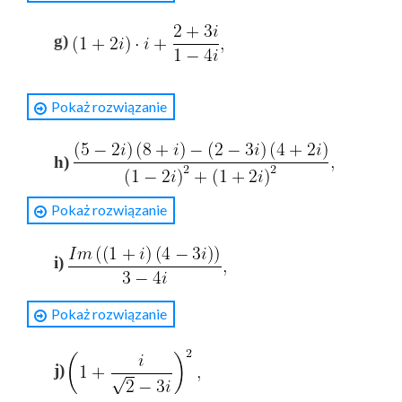
g)
Rozwiązanie
Pokaż rozwiązanie
mnożymy licznik i mianownik przez liczbę sprzężoną
do mianownika
w liczniku mnożymy jak wielomiany, zaś w
h)
mianowniku stosujemy wzór
oraz uwzględniamy
Pokaż rozwiązanie
Rozwiązanie
redukcja wyrazów podobnych
rozdzielamy wyrażenie na dwa ułamki, aby otrzymać
i)
wyraźną część rzeczywistą i urojoną
Rozwiązanie
Pokaż rozwiązanie
wymnażamy licznik, pamiętając że
redukcja wyrazów podobnych
mnożymy licznik i mianownik przez sprzężenie
j)
mianownika, wymnażamy wyrażenia w liczniku
redukcja wyrazów podobnych